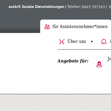
Inhalt [1]
Menü [2]
Suche [3]
autArK Soziale Dienstleistungen |
Telefon:
0463 597263
|
K
für Assistenz­nehmer*innen
Über uns
Untermen
J
Angebote für: