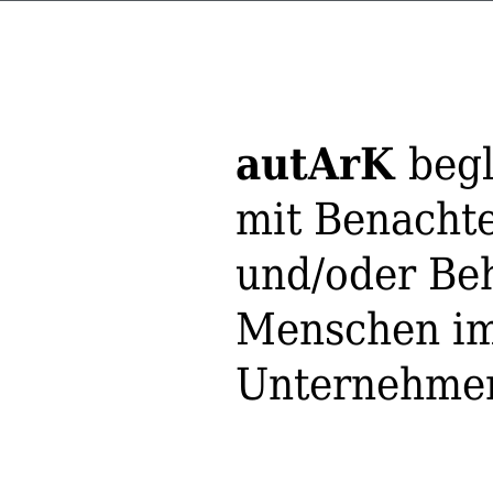
autArK
beg
mit Benach­te
und/oder Beh
Menschen im
Unternehm