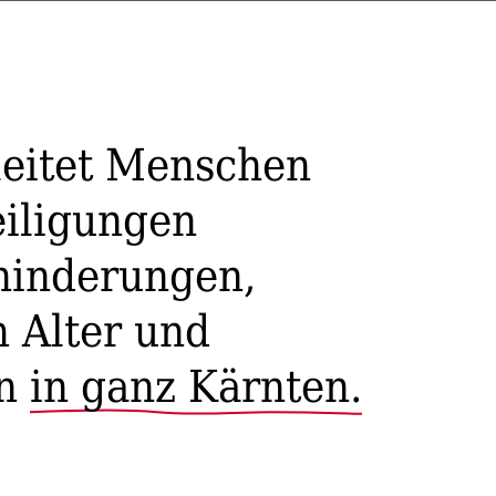
leitet Menschen
ili­gungen
in­derun­gen,
 Alter und
en
in ganz Kärnten.