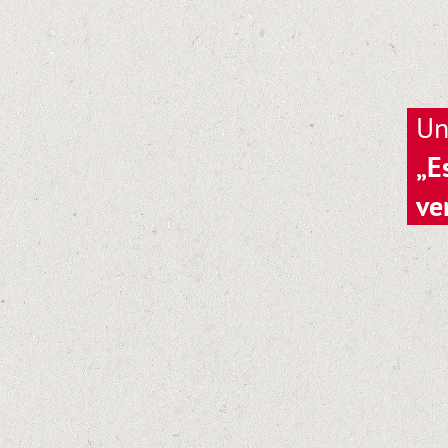
Un
„E
ve