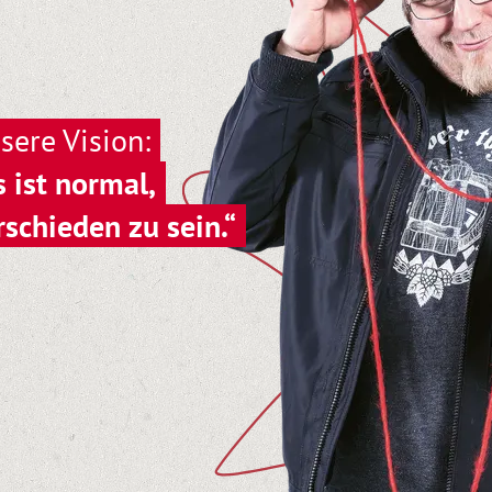
sere Vision:
s ist normal,
rschieden zu sein.“